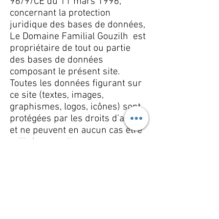
96/9/CE du 11 mars 1996,
concernant la protection
juridique des bases de données,
Le Domaine Familial Gouzilh est
propriétaire de tout ou partie
des bases de données
composant le présent site.
Toutes les données figurant sur
ce site (textes, images,
graphismes, logos, icônes) sont
protégées par les droits d'auteur
et ne peuvent en aucun cas être
utilisées sur d'autres supports
extérieurs sans accord express
de notre part.
X.
Informations légales
Dénomination : DOMAINE
FAMILIAL GOUZILH