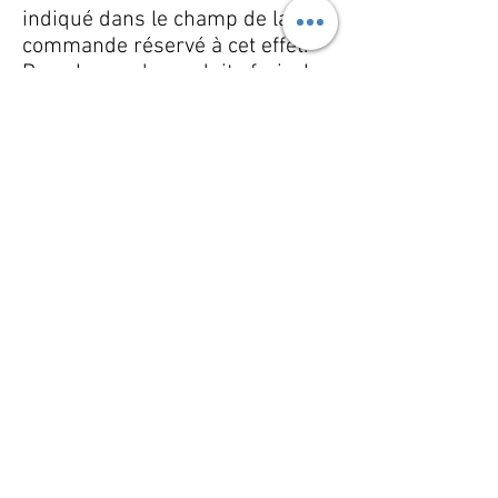
indiqué dans le champ de la
commande réservé à cet effet.
Dans le cas de produits frais, le
client doit entreposer les
produits au réfrigérateur entre
2°C et 4°C, et par la suite
respecter les dates de
consommations indiquées sur
les emballages.
INFORMATIONS
Livraison
Mentions légales
Conditions générales de ventes
Protection des données
Droit de rétractation