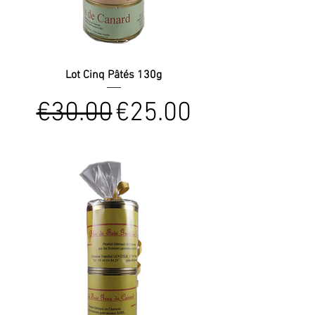
Lot Cinq Pâtés 130g
Regular Price
Sale Price
€30.00
€25.00