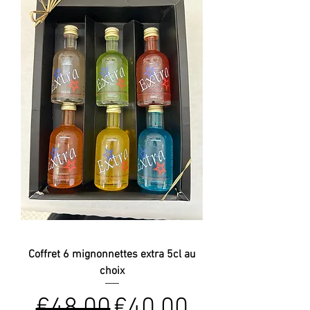
Coffret 6 mignonnettes extra 5cl au
choix
Regular Price
Sale Price
€48.00
€40.00