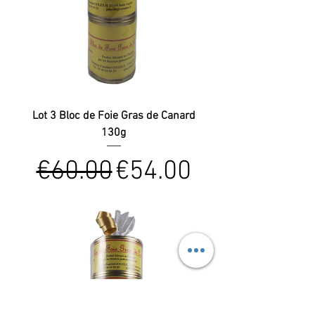
Lot 3 Bloc de Foie Gras de Canard
130g
Regular Price
Sale Price
€60.00
€54.00