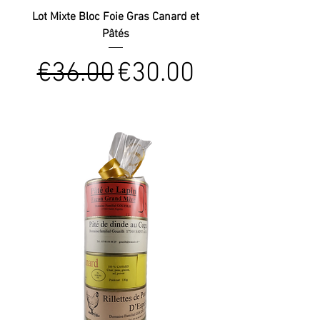
Lot Mixte Bloc Foie Gras Canard et
Pâtés
Regular Price
Sale Price
€36.00
€30.00