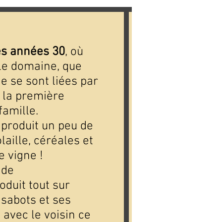
es années 30
, où
 le domaine, que
ge se sont liées par
é la première
famille.
 produit un peu de
olaille, céréales et
e vigne !
 de
oduit tout sur
 sabots et ses
avec le voisin ce