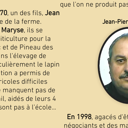
que l'on ne produit pa
 70
, un des fils,
Jean
e de la ferme.
Jean-Pier
c
Maryse
, ils se
iticulture pour la
 et de Pineau des
ns l'élevage de
iculièrement le lapin
tion a permis de
icoles difficiles
e manquent pas de
l, aidés de leurs 4
ont pas à l'école...
En 1998
, agacés d'
négociants et des ma