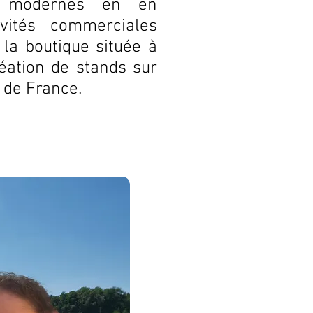
us modernes en en
ivités commerciales
la boutique située à
réation de stands sur
s de France.