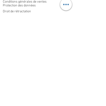
Conditions générales de ventes
Protection des données
Droit de rétractation
MON COMPTE
Mes commandes
Mes informations Personnelles
CONTACT
Domaine Familial Gouzilh,
Les Philippons, Saint-Aigulin
17360
France
Appelez nous au
+33 (0)6 37 53 89 42
E-mail:
domaine.gouzilh@gmail.com
Soucieux de la protection de votre vie privé,
Le DOMAINE FAMILIAL GOUZILH s'engage à
assurer le meilleur niveau de protection de
vos données à caractère personnel et a mis à
jour sa politique de confidentialité.
En savoir
plus