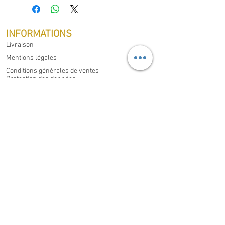
INFORMATIONS
Livraison
Mentions légales
Conditions générales de ventes
Protection des données
Droit de rétractation
MON COMPTE
Mes commandes
Mes informations Personnelles
CONTACT
Domaine Familial Gouzilh,
Les Philippons, Saint-Aigulin
17360
France
Appelez nous au
+33 (0)6 37 53 89 42