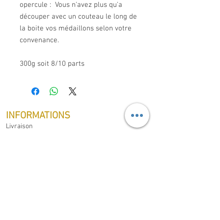
opercule : Vous n'avez plus qu'a
découper avec un couteau le long de
la boite vos médaillons selon votre
convenance.
300g soit 8/10 parts
INFORMATIONS
Livraison
Mentions légales
Conditions générales de ventes
Protection des données
Droit de rétractation
MON COMPTE
Mes commandes