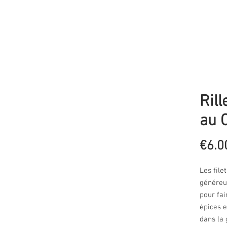
Rill
au 
€6.0
Les file
généreu
pour fai
épices e
dans la 