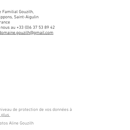
 Familial Gouzilh,
ippons, Saint-Aigulin
rance
 nous au +33 (0)6 37 53 89 42
domaine.gouzilh@gmail.com
niveau de protection de vos données à
r plus
hotos Aline Gouzilh