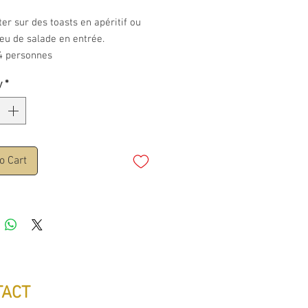
er sur des toasts en apéritif ou
eu de salade en entrée.
4 personnes
y
*
o Cart
TACT