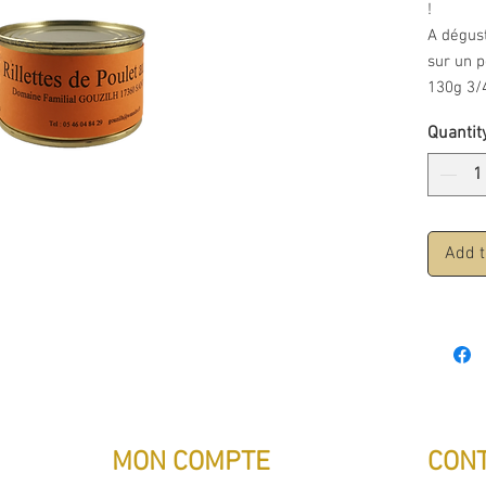
!
A dégust
sur un p
130g 3/
Quantit
Add t
MON COMPTE
CON