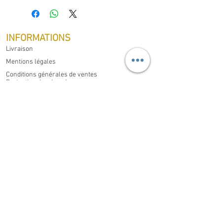
INFORMATIONS
Livraison
Mentions légales
Conditions générales de ventes
Protection des données
Droit de rétractation
MON COMPTE
Mes commandes
Mes informations Personnelles
CONTACT
Domaine Familial Gouzilh,
Les Philippons, Saint-Aigulin
17360
France
Appelez nous au
+33 (0)6 37 53 89 42